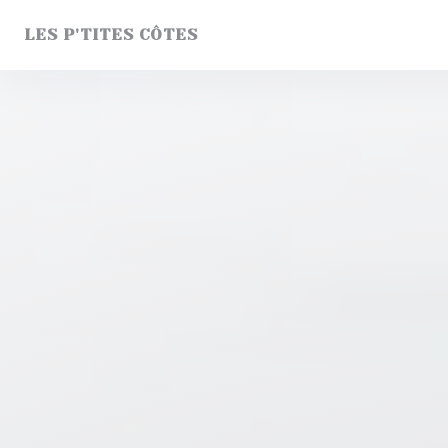
Πίνακας διαχείρισης "Μπισκότων" (Cookies)
LES P'TITES CÔTES