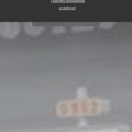
Les P'tites Côtes
Πολιτική απορρήτου
undefined
ΚΆΝΤΕ ΚΡΆΤΗΣΗ ΤΡΑΠΕΖΙΟΎ