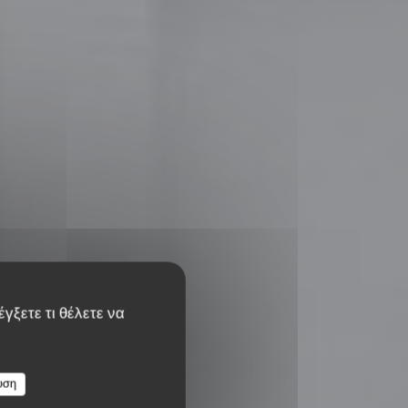
γξετε τι θέλετε να
υση