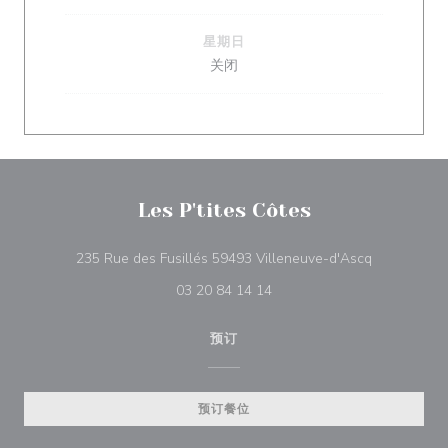
星期日
关闭
Les P'tites Côtes
((在新窗口中
235 Rue des Fusillés 59493 Villeneuve-d'Ascq
03 20 84 14 14
预订
预订餐位